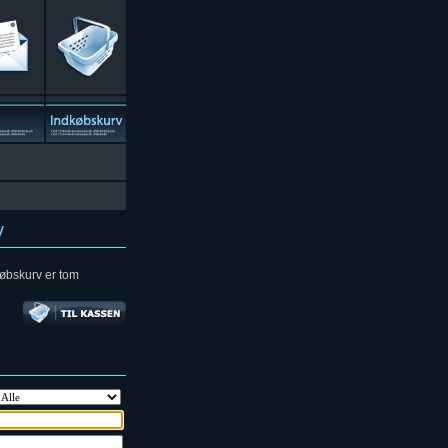
v
øbskurv er tom