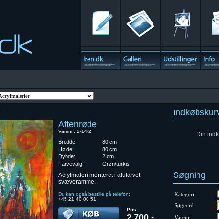
Indkøbskur
t
Aftenrøde
Varenr.: 2-14-2
Din indk
Bredde:
80 cm
Højde:
80 cm
Dybde:
2 cm
Farvevalg:
Grøn/turkis
Søgning
Acrylmaleri monteret i alufarvet
svæveramme.
Du kan også bestille på telefon:
Kategori:
+45 21 40 00 51
Søgeord:
Pris:
2.700,-
Varenr.: