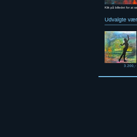
Klik på billedet for at s
Udvalgte værk
3.200,-