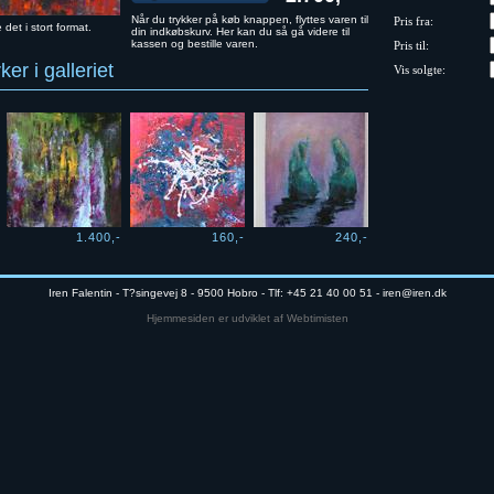
Når du trykker på køb knappen, flyttes varen til
Pris fra:
e det i stort format.
din indkøbskurv. Her kan du så gå videre til
kassen og bestille varen.
Pris til:
er i galleriet
Vis solgte:
1.400,-
160,-
240,-
Iren Falentin - T?singevej 8 - 9500 Hobro - Tlf: +45 21 40 00 51 -
iren@iren.dk
Hjemmesiden er udviklet af Webtimisten